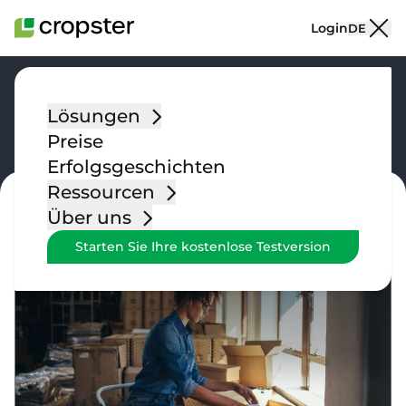
Zum Inhalt springen
Login
DE
Anleitung
Lösungen
Preise
Erfolgsgeschichten
Ressourcen
Über uns
ANLEITUNG
Starten Sie Ihre kostenlose Testversion