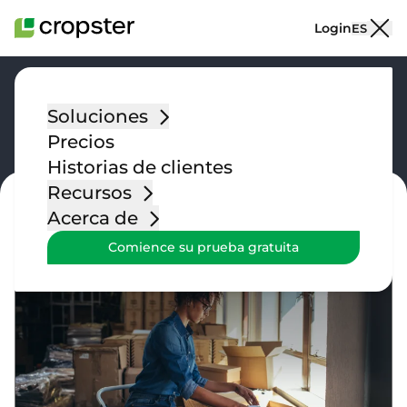
Saltar al contenido
Login
ES
Guía práctica
Soluciones
Precios
Historias de clientes
Recursos
Acerca de
GUÍA PRÁCTICA
Comience su prueba gratuita