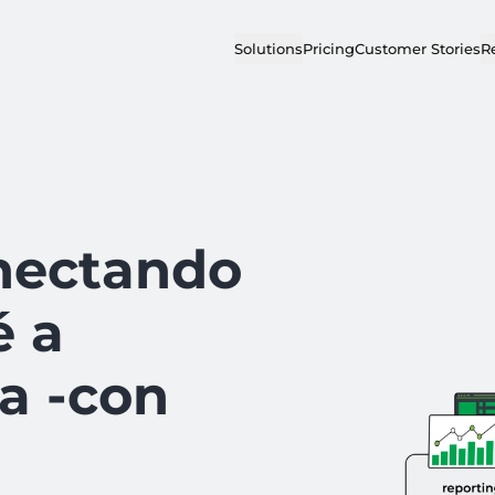
Solutions
Pricing
Customer Stories
R
nectando
é a
a -con