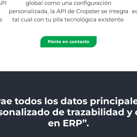
API
global como una configuración
personalizada, la API de Cropster se integra
e
e
tal cual con tu pila tecnológica existente.
Pónte en contacto
rae todos los datos principa
onalizado de trazabilidad y
en ERP”.