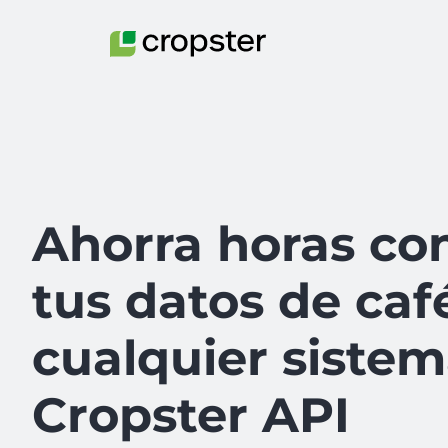
Skip to content
Ahorra horas co
tus datos de caf
cualquier sistem
Cropster API