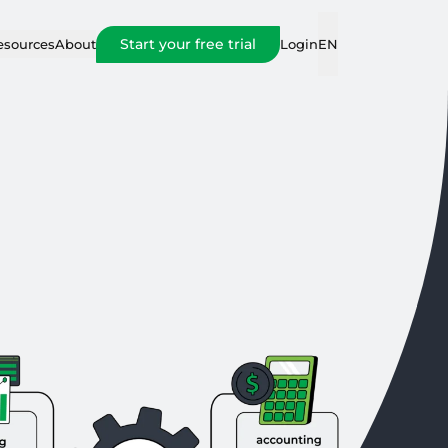
Start your free trial
Login
esources
About
EN