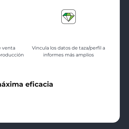
cio
Datos sobre la calidad
del café
e venta
Vincula los datos de taza/perfil a
producción
informes más amplios
…¡y mucho más!
máxima eficacia