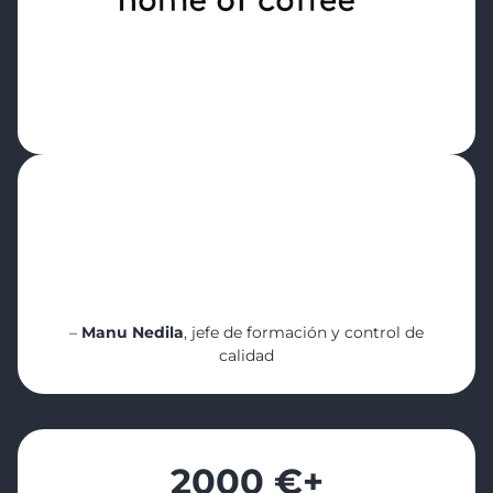
“Cropster Cafe me abrió los ojos. Me ayudó
a ver lo que realmente
está sucediendo en cada ubicación incluso
cuando no estoy allí, y lo que es más
importante,
ayudó a mi equipo a crecer”
–
Manu Nedila
, jefe de formación y control de
calidad
2000 €
+