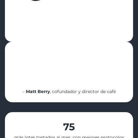
“¡Ninguna de estas mejoras ocurrió por
accidente! Lo que las hizo posibles fue la
visibilidad en tiempo real, la planificación
estructurada y los datos detallados de
tueste y existencias a los que tuvimos
acceso.”
–
Matt Berry
, cofundador y director de café
75
más lotes tostados al mes, con mejores protocolos