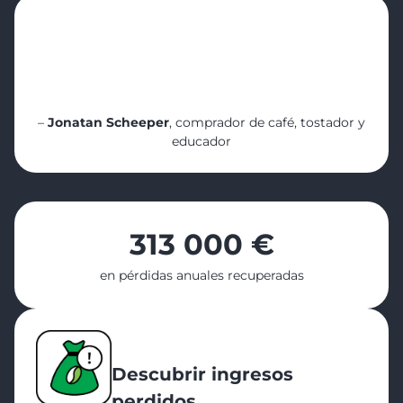
“Es una gran herramienta para aprender
sobre calidad y consistencia. Y cómo nos
ayuda a rastrear las existencias e incluso
los residuos. Ayuda a iniciar las
conversaciones correctas”
–
Jonatan Scheeper
, comprador de café, tostador y
educador
313 000 €
en pérdidas anuales recuperadas
Descubrir ingresos
perdidos