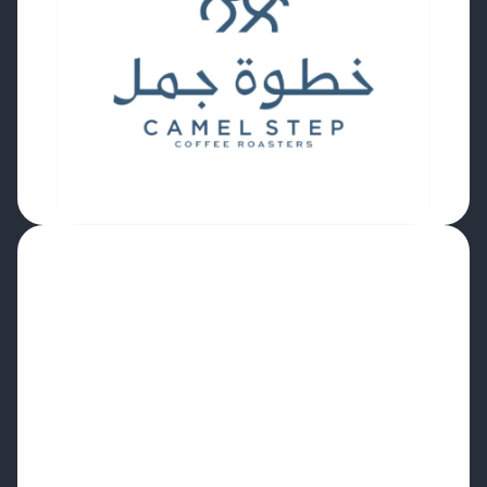
“Realmente se sintió como una
actualización
fluida
en lugar de una migración difícil.
Poder conectar los
horarios de tueste a
nuestros sistemas de comercio electrónico y
ERP para la planificación automatizada de
pedidos es un
enorme aumento de la
eficiencia.
Esperamos utilizar los gráficos de perfil y
modulación, las actualizaciones de existencias
en tiempo real y los informes mejorados para
impulsar una
consistencia aún mayor.
”