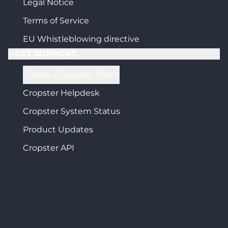
Legal Notice
Terms of Service
EU Whistleblowing directive
GET SUPPORT
Create a Support Ticket
Cropster Helpdesk
Cropster System Status
Product Updates
Cropster API